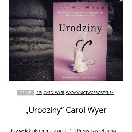
OPINIE
2/5
,
CAROLWYER
,
WYDAWNICTWOPROSZYNSKI
„Urodziny” Carol Wyer
„Łzy wciąż płyną mu z oczu. (…) Przestraszył ją na