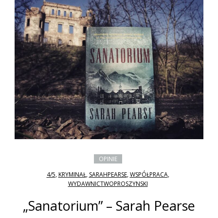
OPINIE
4/5
,
KRYMINAŁ
,
SARAHPEARSE
,
WSPÓŁPRACA
,
WYDAWNICTWOPROSZYNSKI
„Sanatorium” – Sarah Pearse