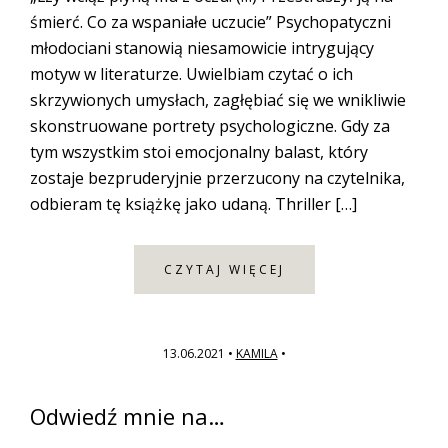
śmierć. Co za wspaniałe uczucie” Psychopatyczni
młodociani stanowią niesamowicie intrygujący
motyw w literaturze. Uwielbiam czytać o ich
skrzywionych umysłach, zagłębiać się we wnikliwie
skonstruowane portrety psychologiczne. Gdy za
tym wszystkim stoi emocjonalny balast, który
zostaje bezpruderyjnie przerzucony na czytelnika,
odbieram tę książkę jako udaną. Thriller […]
CZYTAJ WIĘCEJ
13.06.2021
•
KAMILA
•
Pierwszy
Odwiedź mnie na…