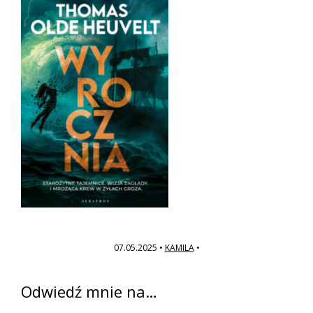
07.05.2025
•
KAMILA
•
Pierwszy
Odwiedź mnie na…