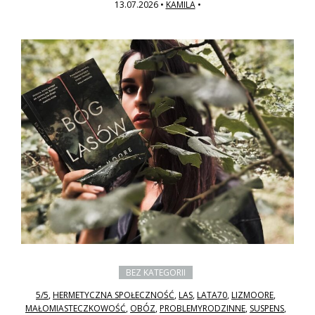
13.07.2026
•
KAMILA
•
BEZ KATEGORII
5/5
,
HERMETYCZNA SPOŁECZNOŚĆ
,
LAS
,
LATA70
,
LIZMOORE
,
MAŁOMIASTECZKOWOŚĆ
,
OBÓZ
,
PROBLEMYRODZINNE
,
SUSPENS
,