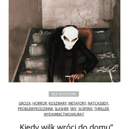
BEZ KATEGORII
GROZA
,
HORROR
,
KOSZMARY
,
METAFORY
,
NATCASSIDY
,
PROBLEMYRODZINNE
,
SLASHER
,
SNY
,
SUSPENS
,
THRILLER
,
WYDAWNICTWOAKURAT
„Kiedy wilk wróci do domu”