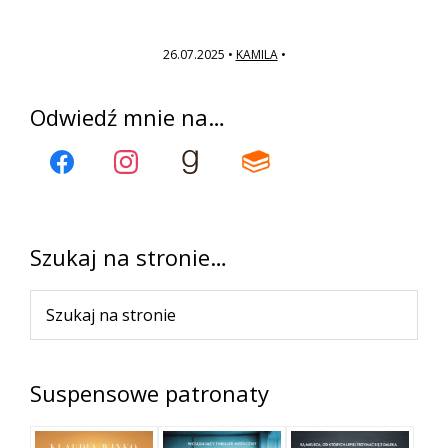
26.07.2025
•
KAMILA
•
Pierwszy
Odwiedź mnie na…
panel
boczny
Szukaj na stronie…
Szukaj
na
stronie
Suspensowe patronaty