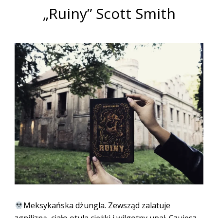
„Ruiny” Scott Smith
Meksykańska dżungla. Zewsząd zalatuje