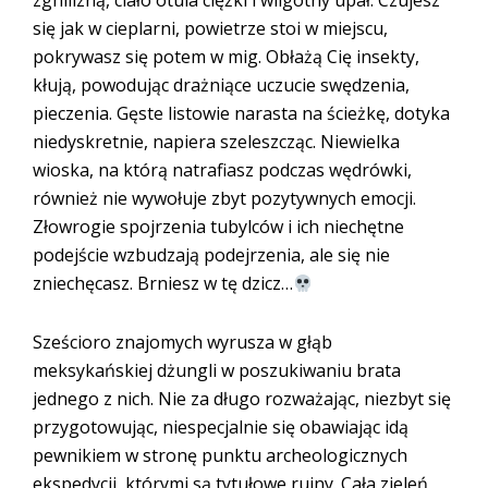
zgnilizną, ciało otula ciężki i wilgotny upał. Czujesz
się jak w cieplarni, powietrze stoi w miejscu,
pokrywasz się potem w mig. Obłażą Cię insekty,
kłują, powodując drażniące uczucie swędzenia,
pieczenia. Gęste listowie narasta na ścieżkę, dotyka
niedyskretnie, napiera szeleszcząc. Niewielka
wioska, na którą natrafiasz podczas wędrówki,
również nie wywołuje zbyt pozytywnych emocji.
Złowrogie spojrzenia tubylców i ich niechętne
podejście wzbudzają podejrzenia, ale się nie
zniechęcasz. Brniesz w tę dzicz…
Sześcioro znajomych wyrusza w głąb
meksykańskiej dżungli w poszukiwaniu brata
jednego z nich. Nie za długo rozważając, niezbyt się
przygotowując, niespecjalnie się obawiając idą
pewnikiem w stronę punktu archeologicznych
ekspedycji, którymi są tytułowe ruiny. Cała zieleń