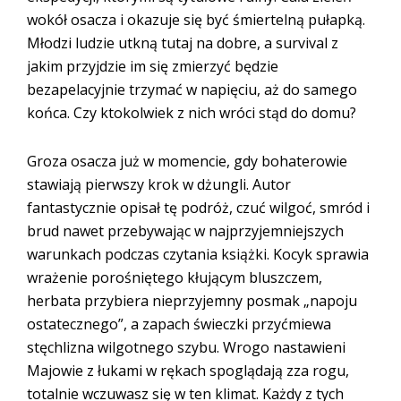
wokół osacza i okazuje się być śmiertelną pułapką.
Młodzi ludzie utkną tutaj na dobre, a survival z
jakim przyjdzie im się zmierzyć będzie
bezapelacyjnie trzymać w napięciu, aż do samego
końca. Czy ktokolwiek z nich wróci stąd do domu?
Groza osacza już w momencie, gdy bohaterowie
stawiają pierwszy krok w dżungli. Autor
fantastycznie opisał tę podróż, czuć wilgoć, smród i
brud nawet przebywając w najprzyjemniejszych
warunkach podczas czytania książki. Kocyk sprawia
wrażenie porośniętego kłującym bluszczem,
herbata przybiera nieprzyjemny posmak „napoju
ostatecznego”, a zapach świeczki przyćmiewa
stęchlizna wilgotnego szybu. Wrogo nastawieni
Majowie z łukami w rękach spoglądają zza rogu,
totalnie wczuwasz się w ten klimat. Każdy z tych