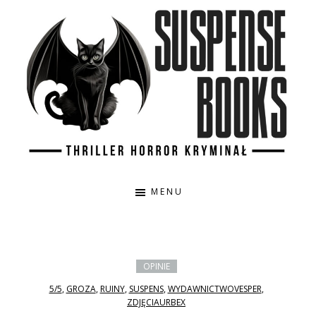
Przejdź
Przejdź
do
do
treści
głównego
paska
bocznego
Suspense
Thriller,
Books
horror,
MENU
kryminał,
true
crime
OPINIE
5/5
,
GROZA
,
RUINY
,
SUSPENS
,
WYDAWNICTWOVESPER
,
ZDJĘCIAURBEX