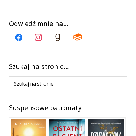
wpis
Pierwszy
Odwiedź mnie na…
panel
boczny
Szukaj na stronie…
Szukaj
na
stronie
Suspensowe patronaty