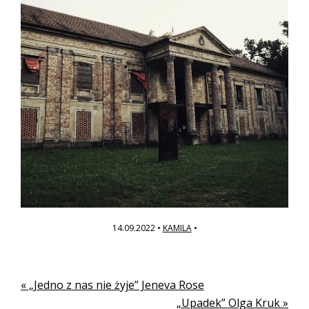
14.09.2022
•
KAMILA
•
Poprzedni
« „Jedno z nas nie żyje” Jeneva Rose
wpis
Kolejny
„Upadek” Olga Kruk »