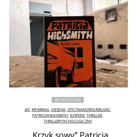
BEZ KATEGORII
4/5
,
KRYMINAŁ
,
OBSESJA
,
OFICYNANOIRSURBLANC
,
PATRICIAHIGHSMITH
,
SUSPENS
,
THRILLER
,
THRILLERPSYCHOLOGICZNY
„Krzyk sowy” Patricia