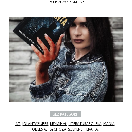
15.06.2025
•
KAMILA
•
BEZ KATEGORII
4/5
,
JOLANTAŻUBER
,
KRYMINAŁ
,
LITERATURAPOLSKA
,
MANIA
,
OBSESJA
,
PSYCHOZA
,
SUSPENS
,
TERAPIA
,