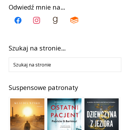
Pierwszy
Odwiedź mnie na…
panel
boczny
Szukaj na stronie…
Szukaj
na
stronie
Suspensowe patronaty