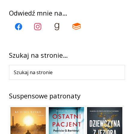
Pierwszy
Odwiedź mnie na…
panel
boczny
Szukaj na stronie…
Szukaj
na
stronie
Suspensowe patronaty