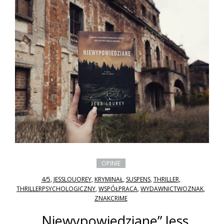
OPINIE
4/5
,
JESSLOUOREY
,
KRYMINAŁ
,
SUSPENS
,
THRILLER
,
THRILLERPSYCHOLOGICZNY
,
WSPÓŁPRACA
,
WYDAWNICTWOZNAK
,
ZNAKCRIME
„Niewypowiedziane” Jess