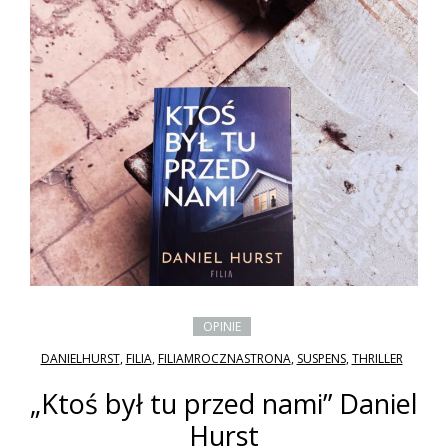
OPINIE
DANIELHURST
,
FILIA
,
FILIAMROCZNASTRONA
,
SUSPENS
,
THRILLER
„Ktoś był tu przed nami” Daniel
Hurst