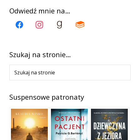
Pierwszy
Odwiedź mnie na…
panel
boczny
Szukaj na stronie…
Szukaj
na
stronie
Suspensowe patronaty