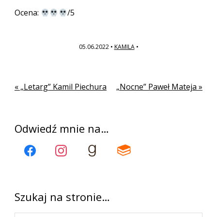
Ocena:
/5
05.06.2022
•
KAMILA
•
Poprzedni
Kolejny
« „Letarg” Kamil Piechura
„Nocne” Paweł Mateja »
wpis
wpis
Pierwszy
Odwiedź mnie na…
panel
boczny
Szukaj na stronie…