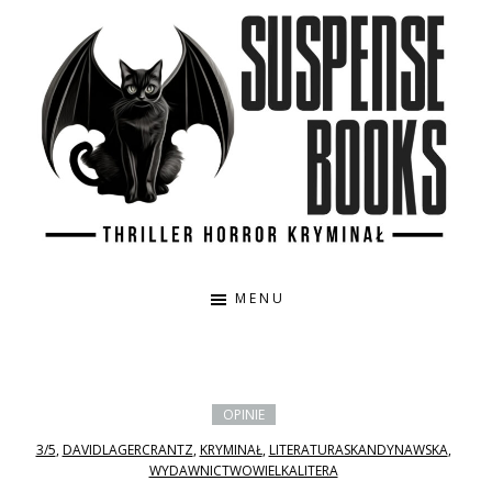
Przejdź
Przejdź
do
do
treści
głównego
paska
bocznego
Suspense
Thriller,
Books
horror,
MENU
kryminał,
true
crime
OPINIE
3/5
,
DAVIDLAGERCRANTZ
,
KRYMINAŁ
,
LITERATURASKANDYNAWSKA
,
WYDAWNICTWOWIELKALITERA