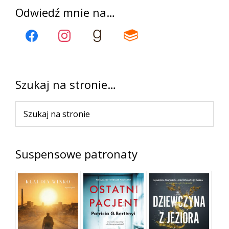
Pierwszy
Odwiedź mnie na…
panel
boczny
Szukaj na stronie…
Szukaj
na
stronie
Suspensowe patronaty