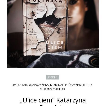
OPINIE
4/5
,
KATARZYNAPUZYŃSKA
,
KRYMINAŁ
,
PRÓSZYŃSKI
,
RETRO
,
SUSPENS
,
THRILLER
„Ulice ciem” Katarzyna