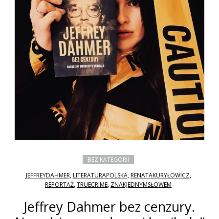
BEZ KATEGORII
JEFFREYDAHMER
,
LITERATURAPOLSKA
,
RENATAKURYŁOWICZ
,
REPORTAŻ
,
TRUECRIME
,
ZNAKJEDNYMSŁOWEM
Jeffrey Dahmer bez cenzury.