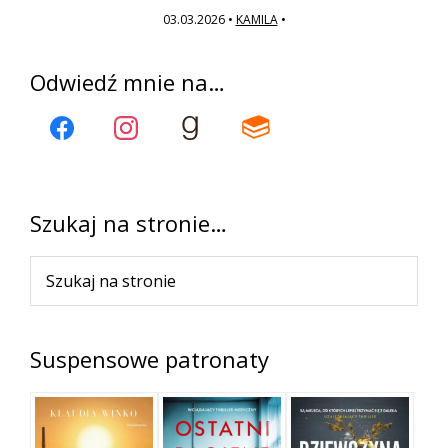
03.03.2026
•
KAMILA
•
Pierwszy
Odwiedź mnie na…
panel
boczny
Szukaj na stronie…
Szukaj
na
stronie
Suspensowe patronaty