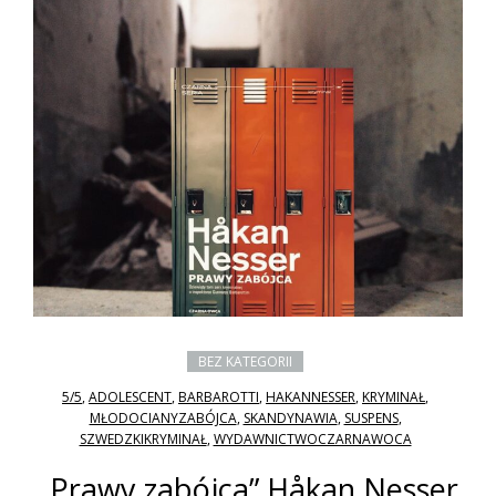
BEZ KATEGORII
5/5
,
ADOLESCENT
,
BARBAROTTI
,
HAKANNESSER
,
KRYMINAŁ
,
MŁODOCIANYZABÓJCA
,
SKANDYNAWIA
,
SUSPENS
,
SZWEDZKIKRYMINAŁ
,
WYDAWNICTWOCZARNAWOCA
„Prawy zabójca” Håkan Nesser