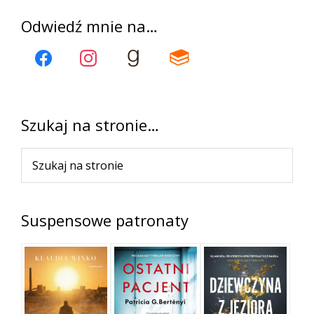
Pierwszy
Odwiedź mnie na…
panel
boczny
Szukaj na stronie…
Szukaj
na
stronie
Suspensowe patronaty