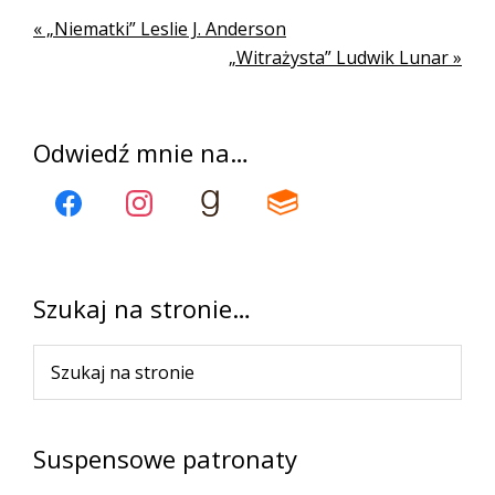
Poprzedni
« „Niematki” Leslie J. Anderson
wpis
Kolejny
„Witrażysta” Ludwik Lunar »
wpis
Pierwszy
Odwiedź mnie na…
panel
boczny
Szukaj na stronie…
Szukaj
na
stronie
Suspensowe patronaty