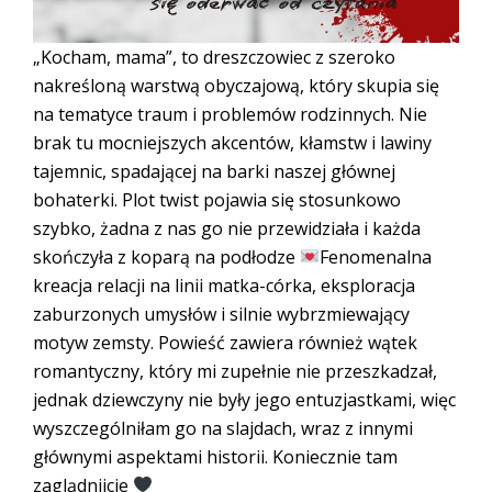
„Kocham, mama”, to dreszczowiec z szeroko
nakreśloną warstwą obyczajową, który skupia się
na tematyce traum i problemów rodzinnych. Nie
brak tu mocniejszych akcentów, kłamstw i lawiny
tajemnic, spadającej na barki naszej głównej
bohaterki. Plot twist pojawia się stosunkowo
szybko, żadna z nas go nie przewidziała i każda
skończyła z koparą na podłodze
Fenomenalna
kreacja relacji na linii matka-córka, eksploracja
zaburzonych umysłów i silnie wybrzmiewający
motyw zemsty. Powieść zawiera również wątek
romantyczny, który mi zupełnie nie przeszkadzał,
jednak dziewczyny nie były jego entuzjastkami, więc
wyszczególniłam go na slajdach, wraz z innymi
głównymi aspektami historii. Koniecznie tam
zaglądnijcie